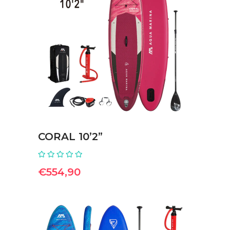
ΠΡΟΣΘΉΚΗ ΣΤΟ ΚΑΛΆΘΙ
CORAL 10’2”
€
554,90