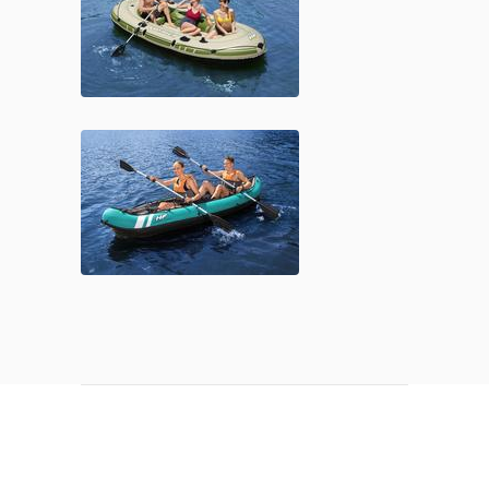
Φουσκωτές
VOYAGER 500
ΔΙΑΒΆΣΤΕ ΠΕΡΙΣΣΌΤΕΡΑ
Βάρκες
Φουσκωτές
VENTURA – Με
κάλυμμα nylon
ΔΙΑΒΆΣΤΕ ΠΕΡΙΣΣΌΤΕΡΑ