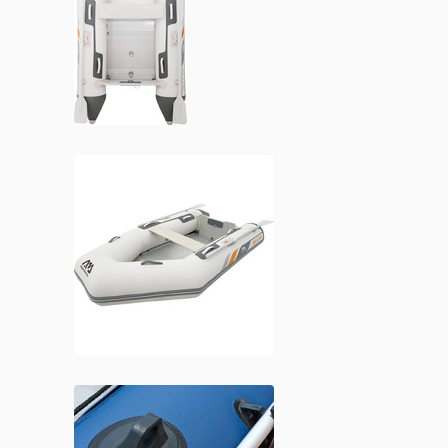
300 WD
ΔΙΑΒΆΣΤΕ ΠΕΡΙΣΣΌΤΕΡΑ
Βάρκες
Φουσκωτές
DELUXE 277 AD
ΔΙΑΒΆΣΤΕ ΠΕΡΙΣΣΌΤΕΡΑ
Βάρκες
Φουσκωτές Βάρκα