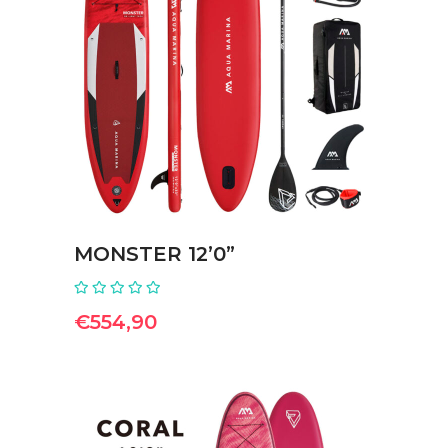
ΠΡΟΣΘΉΚΗ ΣΤΟ ΚΑΛΆΘΙ
MONSTER 12’0”
€
554,90