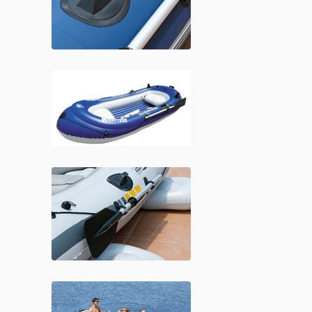
CLASSIC 9´10´´
€
449,00
Βάρκες
ΠΡΟΣΘΉΚΗ ΣΤΟ ΚΑΛΆΘΙ
Φουσκωτές WILD
RIVER 9’3’’
€
179,00
Βάρκες
Φουσκωτές Βάρκα
ΠΡΟΣΘΉΚΗ ΣΤΟ ΚΑΛΆΘΙ
MOTION 8’6’’
€
169,00
Βάρκες
ΠΡΟΣΘΉΚΗ ΣΤΟ ΚΑΛΆΘΙ