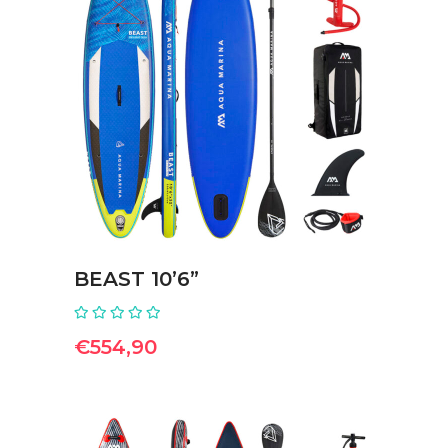
ΠΡΟΣΘΉΚΗ ΣΤΟ ΚΑΛΆΘΙ
BEAST 10’6”
€
554,90