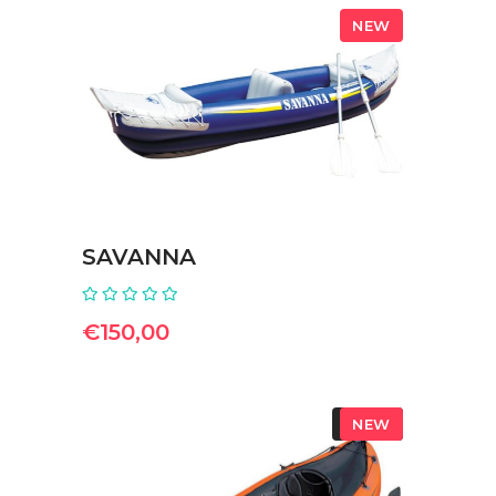
NEW
ΠΡΟΣΘΉΚΗ ΣΤΟ ΚΑΛΆΘΙ
SAVANNA
€
150,00
SOLD
NEW