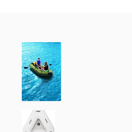
Βάρκες
Φουσκωτές
HYDROFORCE
MARINE
PRO-I
ΔΙΑΒΆΣΤΕ ΠΕΡΙΣΣΌΤΕΡΑ
Βάρκες
Φουσκωτές
DELUXE