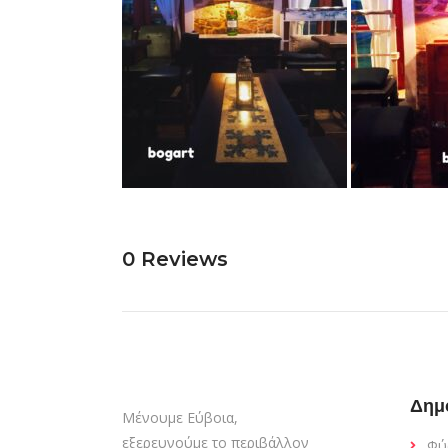
0
Reviews
Δημ
Μένουμε Εύβοια,
εξερευνούμε το περιβάλλον
Φύ