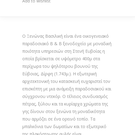
Add to wishlist
Ο Ξενώνας Βασιλική είναι ένα οικογενειακό
παραδοσιακό B & B ξενοδοχείο με μοναδική
ποιότητα υπηρεσιών στη Στενή Ευβοίας η
οποία βρίσκεται σε υψόμετρο 400μ στα
περίχωρα του ψηλότερου βουνού της
Εύβοιας, Δίρφη (1.743μ.). Η εξωτερική
αρχιτεκτονική του κατασκευή ευχαριστεί τον
επισκέπτη με μια ανάμειξη παραδοσιακού και
σύγχρονου ντεκόρ. Ο τέλειος συνδυασμός
πέτρας, ξύλου και τα κυρίαρχα χρώματα της
γης δίνουν στον ξενώνα τη μοναδικότητα
που αρμόζει σε ένα ορεινό τοπίο. Τα
μπαλκόνια των δωματίων και το εξωτερικό
της πλακόστρωτης αυλής είναι