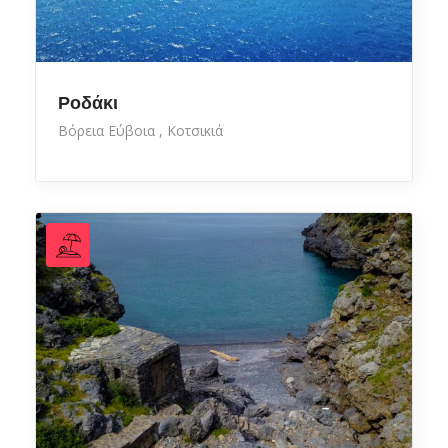
Ροδάκι
Βόρεια Εύβοια
Κοτσικιά