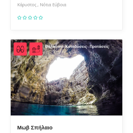
Κάρυστος
Νότια Εύβοια
Θάλασσα
Καταδύσεις
Προτάσεις
Μωβ Σπήλαιο