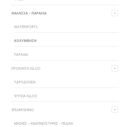
ΘΆΛΑΣΣΑ – ΠΑΡΑΛΊΑ
WATERSPORTS
ΚΟΛΎΜΒΗΣΗ
ΠΑΡΑΛΊΑ
ΠΡΟΪΌΝΤΑ IGLOO
ΥΔΡΟΔΟΧΕΊΑ
ΨΥΓΕΊΑ IGLOO
SPEARFISHING
ΜΆΣΚΕΣ – ΑΝΑΠΝΕΥΣΤΉΡΕΣ – ΠΈΔΙΛΑ