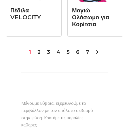
Πέδιλα
Μαγιώ
VELOCITY
Ολόσωμο για
Κορίτσια
1
2
3
4
5
6
7
Μένουμε Εύβοια, εξερευνούμε το
περιβάλλον με τον απόλυτο σεβασμό
στην φύση. Κρατάμε τις παραλίες
καθαρές.