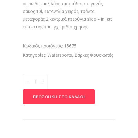
αφρώδες μαξιλάρι, υποπόδιο,στεγανός
σάκος 10l, 16”Αντλία χειρός, τσάντα
μεταφοράς,2 κεντρικά πτερύγια slide – in, κιτ
επισκευής και εγχειρίδιο χρήσης
Κωδικός προϊόντος:
15675
Κατηγορίες:
Watersports
,
Βάρκες Φουσκωτές
Βάρκες
Φουσκωτές
STEAM
ΠΡΟΣΘΉΚΗ ΣΤΟ ΚΑΛΆΘΙ
10’3”
quantity