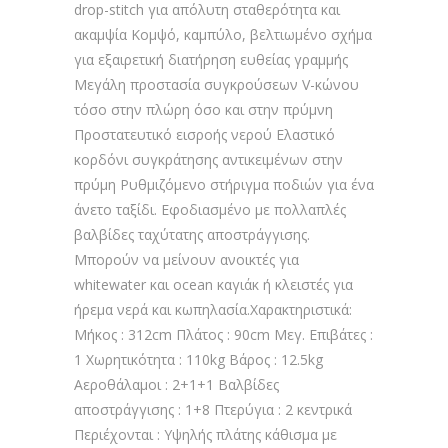
drop-stitch για απόλυτη σταθερότητα και
ακαμψία Κομψό, καμπύλο, βελτιωμένο σχήμα
για εξαιρετική διατήρηση ευθείας γραμμής
Μεγάλη προστασία συγκρούσεων V-κώνου
τόσο στην πλώρη όσο και στην πρύμνη
Προστατευτικό εισροής νερού Ελαστικό
κορδόνι συγκράτησης αντικειμένων στην
πρύμη Ρυθμιζόμενο στήριγμα ποδιών για ένα
άνετο ταξίδι. Εφοδιασμένο με πολλαπλές
βαλβίδες ταχύτατης αποστράγγισης.
Μπορούν να μείνουν ανοικτές για
whitewater και ocean καγιάκ ή κλειστές για
ήρεμα νερά και κωπηλασία.Χαρακτηριστικά:
Μήκος : 312cm Πλάτος : 90cm Μεγ. Επιβάτες :
1 Χωρητικότητα : 110kg Βάρος : 12.5kg
Αεροθάλαμοι : 2+1+1 Βαλβίδες
αποστράγγισης : 1+8 Πτερύγια : 2 κεντρικά
Περιέχονται : Υψηλής πλάτης κάθισμα με