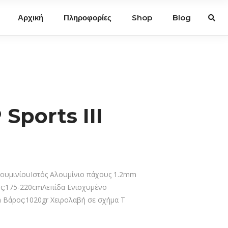
Αρχική
Πληροφορίες
Shop
Blog
Sports III
ουμινίουΙστός Αλουμίνιο πάχους 1.2mm
ς;175-220cmΛεπίδα Ενισχυμένο
Βάρος:1020gr Χειρολαβή σε σχήμα Τ