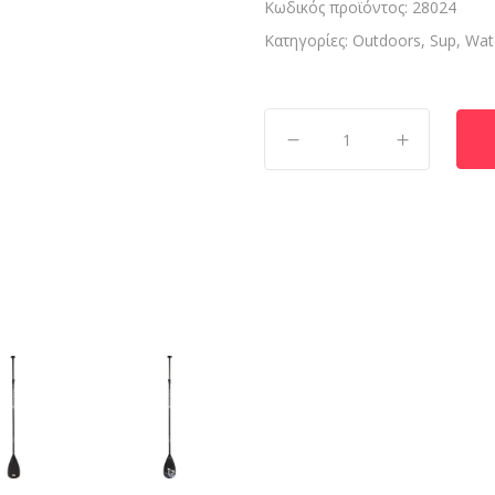
Κωδικός προϊόντος:
28024
Κατηγορίες:
Outdoors
,
Sup
,
Wat
Κουπί
SUP
Sports
III
quantity