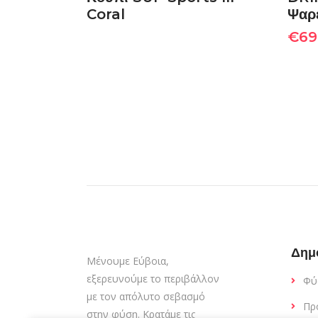
Coral
Ψαρ
€
69
Δημ
Μένουμε Εύβοια,
εξερευνούμε το περιβάλλον
Φύ
με τον απόλυτο σεβασμό
Πρ
στην φύση. Κρατάμε τις