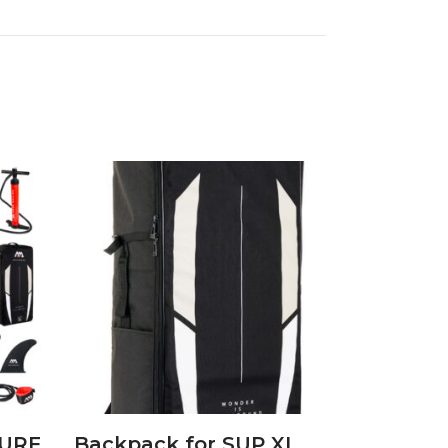
ΠΡΟΣΘΉΚΗ ΣΤΟ
ΚΑΛΆΘΙ
SURF
Backpack for SUP XL