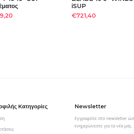
έματος
iSUP
9,20
€
721,40
οφιλής Κατηγορίες
Newsletter
ση
Εγγραφείτε στο newsletter ώσ
ενημερώνεστε για τα νέα μας.
οτάσεις