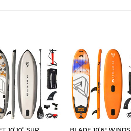
ΠΡΟΣΘΉΚΗ ΣΤΟ
ΠΡΟΣΘΉΚΗ ΣΤΟ
ΚΑΛΆΘΙ
ΚΑΛΆΘΙ
FT 10’10” SUP
BLADE 10’6″ WIND