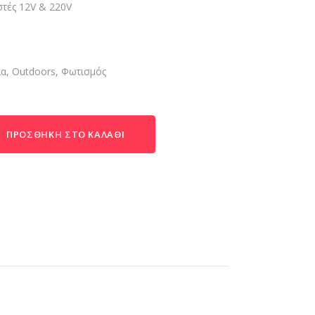
στές 12V & 220V
ία
,
Outdoors
,
Φωτισμός
ΠΡΟΣΘΉΚΗ ΣΤΟ ΚΑΛΆΘΙ