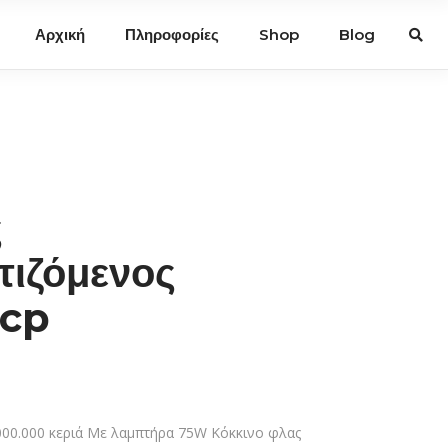
Αρχική
Πληροφορίες
Shop
Blog
ς
ιζόμενος
0cp
000.000 κεριά Με λαμπτήρα 75W Κόκκινο φλας