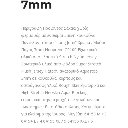
7mm
Περιγραφή Προϊόντος Σακάκι χωρίς
φερμουάρ με ενσωματωμένη κουκούλα
Παντελόνι τύπου “Long John” Xρώμα : Μαύρο
Πάχος 7mm Neoprene CR100 Εξωτερικό
υλικό από ελαστικό Stretch Nylon Jersey
Eσωτερικό υλικό από φόδρα Super Stretch
Plush Jersey Πατρόν ανατομικό Aquastop
3mm σε κουκούλα, καρπούς και
αστράγαλους Υλικό Rough Skin εξωτερικά και
High Stretch Neoskin Aqua Blocking
εσωτερικά στην περιοχή των γονάτων και
των κνημών Επιστήθιο όπλισης Κουμπώματα
γιά κλείσιμο της “ουράς” Μεγέθη: 64153 M / 3
64154 L / 4 64155 XL / 5 64156 XXL / 6