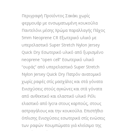
Περιγραφή Προϊόντος Σακάκι χωρίς
φερμουάρ με ενσωματωμένη κουκούλα
Παντελόνι μέσης Xρώμα παραλλαγής Πάχος
5mm Neoprene CR Εξωτερικό υλικό με
υπερελαστικό Super Stretch Nylon Jersey
Quick Dry Eσωτερικό υλικό από ξυρισμένο
neoprene “open cell” Εσωτερικό υλικό
“ουράς” από υπερελαστικό Super Stretch
Nylon Jersey Quick Dry Πατρόν ανατομικό
χωρίς ραφές στίς μασχάλες και στά γόνατα
Ενισχύσεις στούς αγκώνες και στά γόνατα
από ανθεκτικό και ελαστικό υλικό Ρέλι
ελαστικό από lycra στους καρπούς, στους
αστραγάλους και την κουκούλα. Επιστήθιο
όπλισης Ενισχύσεις εσωτερικά στίς ενώσεις
των ραφών Κουμπώματα γιά κλείσιμο της