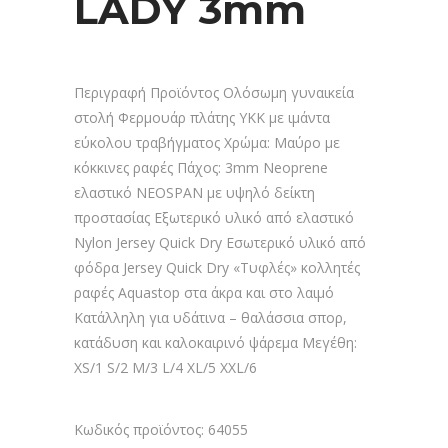
LADY 3mm
Περιγραφή Προϊόντος Ολόσωμη γυναικεία
στολή Φερμουάρ πλάτης ΥΚΚ με ιμάντα
εύκολου τραβήγματος Χρώμα: Μαύρο με
κόκκινες ραφές Πάχος: 3mm Neoprene
ελαστικό NEOSPAN με υψηλό δείκτη
προστασίας Εξωτερικό υλικό από ελαστικό
Nylon Jersey Quick Dry Εσωτερικό υλικό από
φόδρα Jersey Quick Dry «Τυφλές» κολλητές
ραφές Aquastop στα άκρα και στο λαιμό
Κατάλληλη για υδάτινα – θαλάσσια σπορ,
κατάδυση και καλοκαιρινό ψάρεμα Μεγέθη:
XS/1 S/2 M/3 L/4 XL/5 XXL/6
Κωδικός προϊόντος:
64055