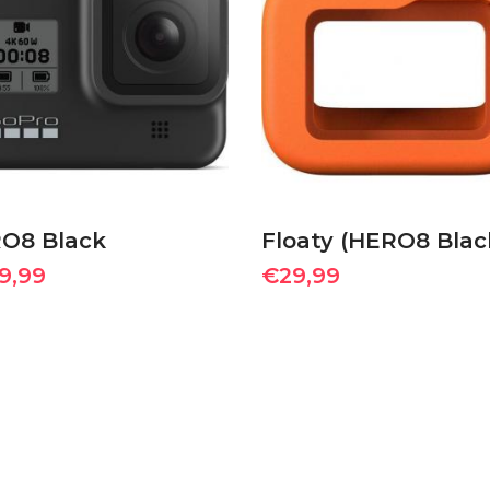
ΠΡΟΣΘΉΚΗ ΣΤΟ
ΠΡΟΣΘΉΚΗ ΣΤΟ
ΚΑΛΆΘΙ
ΚΑΛΆΘΙ
O8 Black
Floaty (HERO8 Blac
9,99
€
29,99