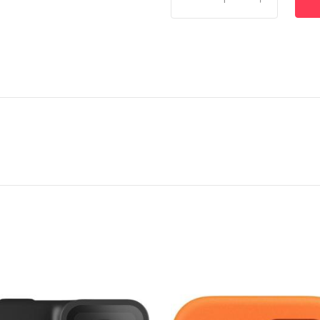
(Camera
+
Mounts
+
Accessories
Case)
quantity