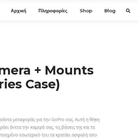
Αρχική
Πληροφορίες
Shop
Blog
amera + Mounts
ries Case)
τσάντα μεταφοράς για την GoPro σας. Αυτή η θήκη
άει άνετα την καμερά σας, τις βάσεις της και τα
ποιημένο εσωτερικό του τα κρατάει ασφαλή απο