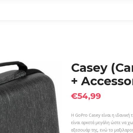
Casey (C
+ Accesso
€
54,99
Η GoPro Casey είναι η ιδανική 
είναι αρκετά μεγάλη ώστε να χωρ
αξεσουάρ της, ενώ το μαξιλαρο