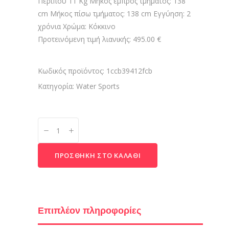
Περίπου 11 Kg Μήκος εμπρός τμήματος: 138
cm Μήκος πίσω τμήματος: 138 cm Εγγύηση: 2
χρόνια Χρώμα: Κόκκινο
Προτεινόμενη τιμή λιανικής: 495.00 €
Κωδικός προϊόντος:
1ccb39412fcb
Κατηγορία:
Water Sports
Falcon
Solo
quantity
ΠΡΟΣΘΉΚΗ ΣΤΟ ΚΑΛΆΘΙ
Επιπλέον πληροφορίες