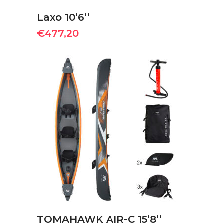
Laxo 10’6’’
€
477,20
ΠΡΟΣΘΉΚΗ ΣΤΟ ΚΑΛΆΘΙ
TOMAHAWK AIR-C 15’8’’