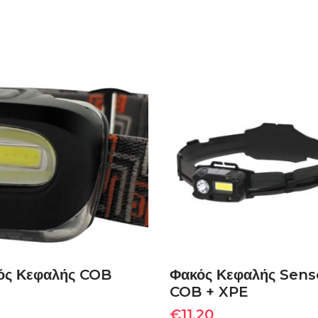
ΔΙΑΒΆΣΤΕ
ΠΡΟΣΘΉΚΗ ΣΤΟ
ΠΕΡΙΣΣΌΤΕΡΑ
ΚΑΛΆΘΙ
ός Κεφαλής COB
Φακός Κεφαλής Sens
COB + XPE
€
11,20