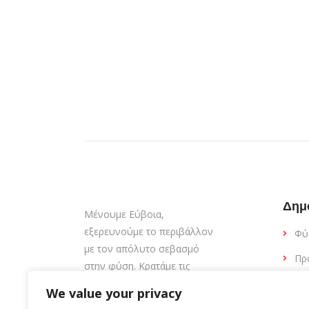
Δημ
Μένουμε Εύβοια,
εξερευνούμε το περιβάλλον
Φύ
με τον απόλυτο σεβασμό
Πρ
στην φύση. Κρατάμε τις
παραλίες καθαρές.
Εσ
We value your privacy
Εκ