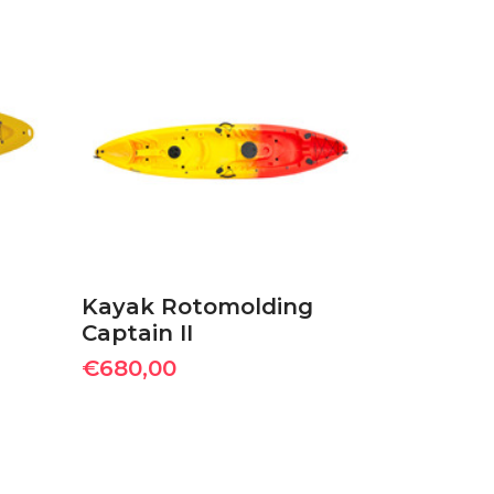
ΠΡΟΣΘΉΚΗ ΣΤΟ
ΚΑΛΆΘΙ
g
Kayak Rotomolding
Captain II
€
680,00