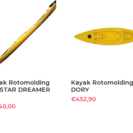
ΠΡΟΣΘΉΚΗ ΣΤΟ
ΠΡΟΣΘΉΚΗ ΣΤΟ
ΚΑΛΆΘΙ
ΚΑΛΆΘΙ
ak Rotomolding
Kayak Rotomoldin
STAR DREAMER
DORY
€
452,90
140,00