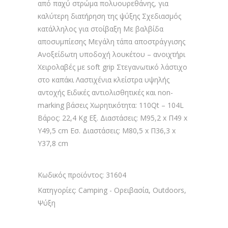
από παχύ στρώμα πολυουρεθάνης, για
καλύτερη διατήρηση της ψύξης Σχεδιασμός
κατάλληλος για στοίβαξη Με βαλβίδα
αποσυμπίεσης Μεγάλη τάπα αποστράγγισης
Ανοξείδωτη υποδοχή λουκέτου – ανοιχτήρι
Χειρολαβές με soft grip Στεγανωτικό λάστιχο
στο καπάκι Λαστιχένια κλείστρα υψηλής
αντοχής Ειδικές αντιολισθητικές και non-
marking βάσεις Χωρητικότητα: 110Qt – 104L
Βάρος: 22,4 Kg Εξ. Διαστάσεις: Μ95,2 x Π49 x
Υ49,5 cm Εσ. Διαστάσεις: Μ80,5 x Π36,3 x
Υ37,8 cm
Κωδικός προϊόντος:
31604
Κατηγορίες:
Camping - Ορειβασία
,
Outdoors
,
Ψύξη