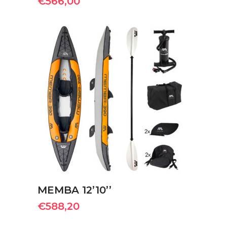
€
566,00
ΠΡΟΣΘΉΚΗ ΣΤΟ ΚΑΛΆΘΙ
MEMBA 12’10’’
€
588,20