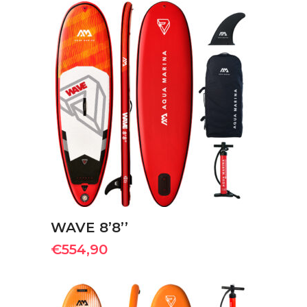
ΠΡΟΣΘΉΚΗ ΣΤΟ ΚΑΛΆΘΙ
WAVE 8’8’’
€
554,90