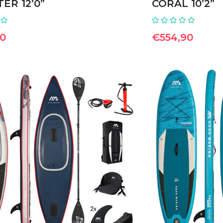
ER 12’0”
CORAL 10’2”
90
€
554,90
ΠΡΟΣΘΉΚΗ ΣΤΟ ΚΑΛΆΘΙ
ΠΡΟΣΘΉ