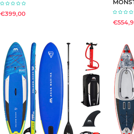
MONST
€
399,00
€
554,
ΠΡΟΣΘΉΚΗ ΣΤΟ ΚΑΛΆΘΙ