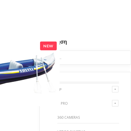
Αναζήτηση
NEW
Search
for:
ΚΗ ΣΤΟ ΚΑΛΆΘΙ
SHOP
GO PRO
360 CAMERAS