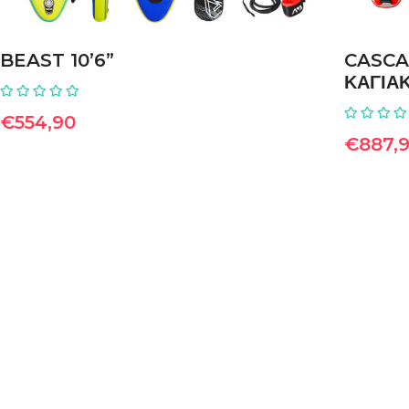
BEAST 10’6”
CASCA
ΚΑΓΙΑ
€
554,90
€
887,