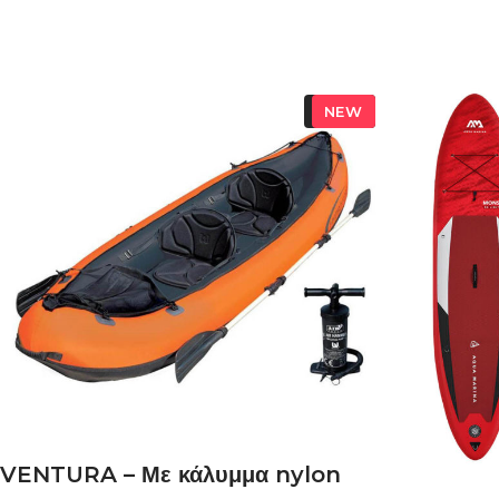
SOLD
NEW
ΔΙΑΒΆΣΤΕ ΠΕΡΙΣΣΌΤΕΡΑ
VENTURA – Με κάλυμμα nylon