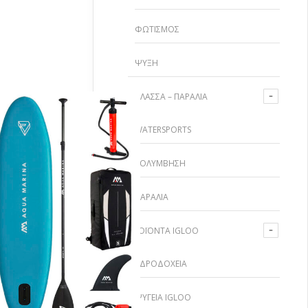
ΦΩΤΙΣΜΌΣ
ΨΎΞΗ
ΘΆΛΑΣΣΑ – ΠΑΡΑΛΊΑ
WATERSPORTS
ΚΟΛΎΜΒΗΣΗ
ΠΑΡΑΛΊΑ
ΚΗ ΣΤΟ ΚΑΛΆΘΙ
ΠΡΟΪΌΝΤΑ IGLOO
ΥΔΡΟΔΟΧΕΊΑ
ΨΥΓΕΊΑ IGLOO