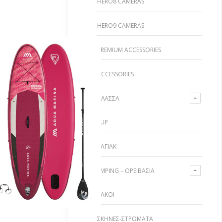
HERO8 CAMERAS
HERO9 CAMERAS
PREMIUM ACCESSORIES
ACCESSORIES
ΘΆΛΑΣΣΑ
SUP
ΚΗ ΣΤΟ ΚΑΛΆΘΙ
ΚΑΓΙΆΚ
CAMPING – ΟΡΕΙΒΑΣΊΑ
ΣΆΚΟΙ
ΣΚΗΝΈΣ-ΣΤΡΏΜΑΤΑ