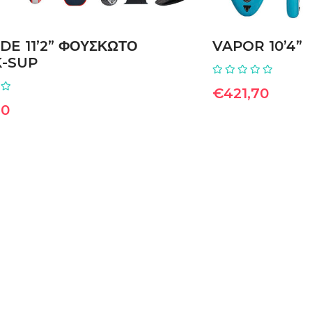
DE 11’2” ΦΟΥΣΚΩΤΟ
VAPOR 10’4”
Κ-SUP
€
421,70
90