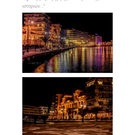
ιστοριών…”