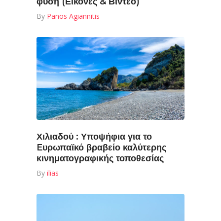
φύση (Εικόνες & Βίντεο)
By
Panos Agiannitis
Χιλιαδού : Υποψήφια για το
Eυρωπαϊκό βραβείο καλύτερης
κινηματογραφικής τοποθεσίας
By
ilias