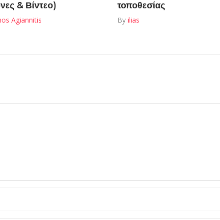
όνες & Βίντεο)
τοποθεσίας
os Agiannitis
By
ilias