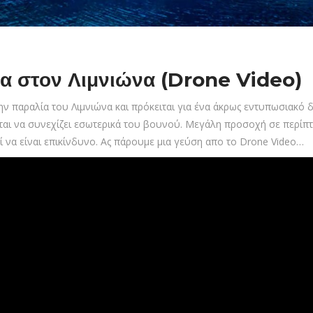
ία στον Λιμνιώνα (Drone Video)
ην παραλία του Λιμνιώνα και πρόκειται για ένα άκρως εντυπωσιακό
εται να συνεχίζει εσωτερικά του βουνού. Μεγάλη προσοχή σε περίπ
ί να είναι επικίνδυνο. Ας πάρουμε μια γεύση απο το Drone Video…