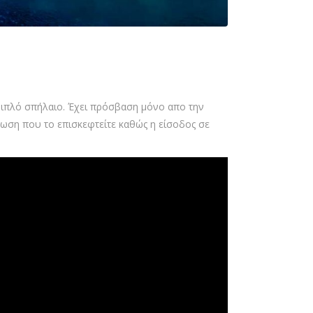
 διπλό σπήλαιο. Έχει πρόσβαση μόνο απο την
τωση που το επισκεφτείτε καθώς η είσοδος σε