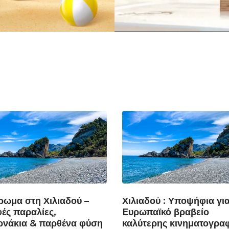
ρωμα στη Χιλιαδού –
Χιλιαδού : Υποψήφια για
ές παραλίες,
Eυρωπαϊκό βραβείο
ρνάκια & παρθένα φύση
καλύτερης κινηματογρα