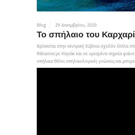
Blog
29 Δεκεμβρίου, 2020
Το σπήλαιο του Καρχαρ
Βρίσκεται στην κεντρική Εύβοια σχεδόν δίπλα στ
θάλασσα με Καγιάκ και σε ορισμένα σημεία φαίν
σπήλαια θέλει σπηλαιολογικές γνώσεις και μπορε