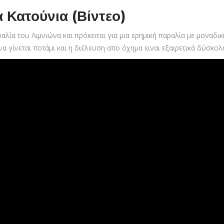
 Κατούνια (Βίντεο)
ραλία του Λιμνιώνα και πρόκειται για μια ερημική παραλία με μοναδι
 γίνεται ποτάμι και η διέλευση απο όχημα ειναι εξαιρετικά δύσκο