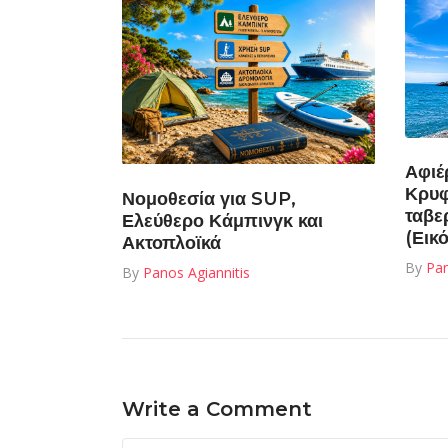
Αφιέ
Κρυφ
Νομοθεσία για SUP,
ταβε
Ελεύθερο Κάμπινγκ και
(Εικ
Ακτοπλοϊκά
By
Pan
By
Panos Agiannitis
Write a Comment