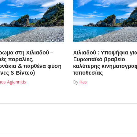
ρωμα στη Χιλιαδού –
Χιλιαδού : Υποψήφια για
ές παραλίες,
Eυρωπαϊκό βραβείο
ρνάκια & παρθένα φύση
καλύτερης κινηματογρα
όνες & Βίντεο)
τοποθεσίας
os Agiannitis
By
ilias