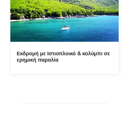
Ποτάμι
Ποτό
Πρωινό
Σπήλαιο
Ταβέρνα
Φαράγγι
Χαλκίδα
Εκδρομή με Ιστιοπλοικό & κολύμπι σε
ερημική παραλία